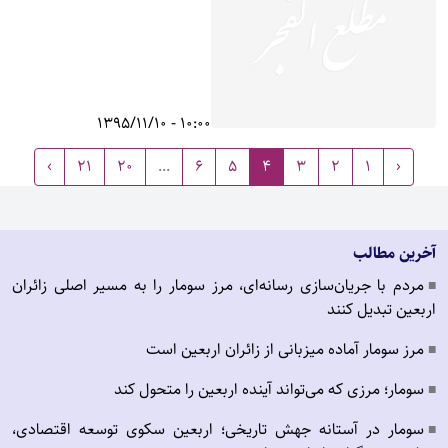
10:00 - 1395/11/10
›
21
20
...
6
5
4
3
2
1
‹
آخرین مطالب
مردم با جریان‌سازی رسانه‌ای، مرز سومار را به مسیر اصلی زائران
■
اربعین تبدیل کنند
مرز سومار آماده میزبانی از زائران اربعین است
■
سومار؛ مرزی که می‌تواند آینده اربعین را متحول کند
■
سومار در آستانه جهش تاریخی؛ اربعین سکوی توسعه اقتصادی،
■