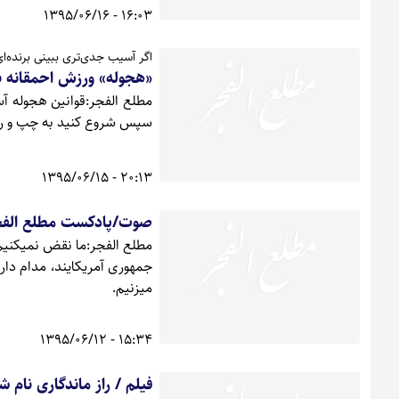
16:03 - 1395/06/16
اگر آسیب جدی‌تری ببینی برنده‌ا
«هجوله» ورزش احمقانه ب
سپس شروع کنید به چپ و راس
20:13 - 1395/06/15
صوت/پادکست مطلع الفج
مطلع الفجر:ما نقض نمیکنیم 
جمهوری آمریکایند، مدام دارن
میزنیم.
15:34 - 1395/06/12
فیلم / راز ماندگاری نام 