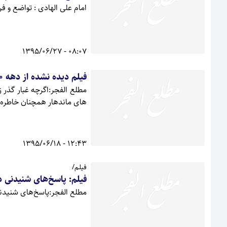
امام علی الهادی : تواضع و ف
08:07 - 1395/06/27
فیلم دیده نشده از دهه 60 در گیلان غرب
مطلع الفجر:اگرچه غبار گذر 
های ماندهار همچنان خاطره 
12:43 - 1395/06/18
فیلم/
فیلم: پاسخ‌های شنیدنی
مطلع الفجر:پاسخ‌های شنیدن