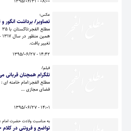
08:00 - 1395/06/31
عکس؛
تصاویر/ برداشت انگور و
مط
هم
تغییر یافت.
14:42 - 1395/06/27
فیلم/
تلگرام همچنان قربانی می 
مطلع الفجر:امام خامنه ای 
فضای مجازی …
14:01 - 1395/06/27
به مناسبت ولادت حضرت امام عل
تواضع و فروتنی در کلام 