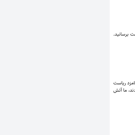
لند خود را به ۱۵۰ کیلومتر در ساعت برسانید.
امزد ریاست
دند، ما آتش