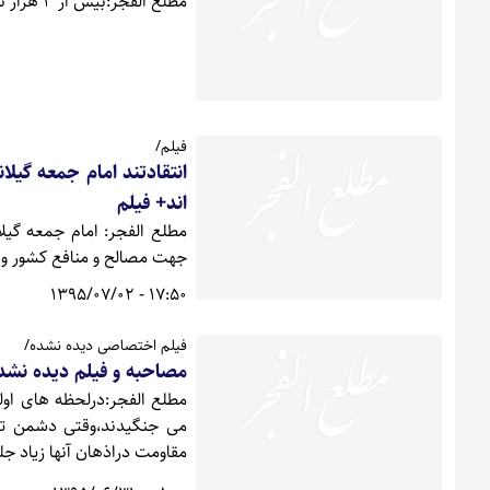
مطلع الفجر:بیش از 3 هزار نفر از مردم گیلانغرب در مراسم پیاده روی خانوادگی شرکت کردند.
فیلم/
انتقادتند امام جمعه گیل
اند+ فیلم
مطلع الفجر: امام جمعه گی
جهت مصالح و منافع کشور و 
17:50 - 1395/07/02
فیلم اختصاصی دیده نشده/
مصاحبه و فیلم دیده نشده ازدهه 60 گیلانغر
مطلع الفجر:درلحظه های اول
می جنگیدند،وقتی دشمن تلا
مقاومت دراذهان آنها زیاد جل