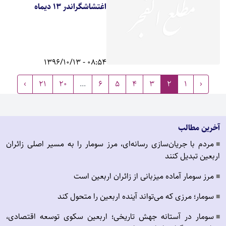
اغتشاشگراندر 13 دیماه
08:54 - 1396/10/13
›
21
20
...
6
5
4
3
2
1
‹
آخرین مطالب
مردم با جریان‌سازی رسانه‌ای، مرز سومار را به مسیر اصلی زائران
■
اربعین تبدیل کنند
مرز سومار آماده میزبانی از زائران اربعین است
■
سومار؛ مرزی که می‌تواند آینده اربعین را متحول کند
■
سومار در آستانه جهش تاریخی؛ اربعین سکوی توسعه اقتصادی،
■