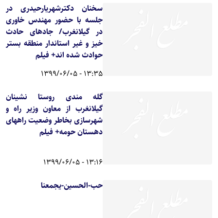
سخنان دكترشهريارحيدرى در
جلسه با حضور مهندس خاوری
در گیلانغرب/ جادهای حادث
خیز و غیر استاندار منطقه بستر
حوادث شده اند+ فیلم
13:35 - 1399/06/05
گله مندی روستا نشینان
گیلانغرب از معاون وزیر راه و
شهرسازی بخاطر وضعیت راههای
دهستان حومه+ فیلم
13:16 - 1399/06/05
حب-الحسین-یجمعنا