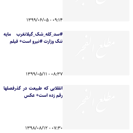
09:14 - 1399/06/05
#سد_کله_شک_گیلانغرب مایه
ننگ وزارت #نیرو است+ فیلم
08:37 - 1399/05/11
انقلابی که طبیعت در گذرفصلها
رقم زده است+ عکس
07:30 - 1398/08/12