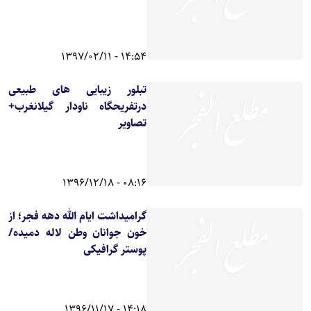
14:54 - 1397/02/11
تبلور زیبایی های طبیعی
درتفریحگاه ناودار گیلانغرب+
تصاویر
08:16 - 1396/12/18
گرامیداشت ایام الله دهه فجر؛ از
خون جوانان وطن لاله دمیده/
پوستر گرافیکی
14:18 - 1396/11/17