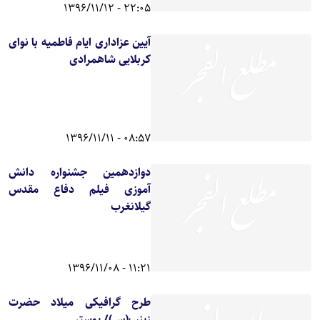
22:05 - 1396/11/12
آیین عزاداری ایام فاطمیه با نوای
کربلایی شاهمرادی
08:57 - 1396/11/11
دوازدهمین جشنواره دانش
آموزی فیلم دفاع مقدس
گیلانغرب
11:21 - 1396/11/08
طرح گرافیکی میلاد حضرت
زینب(س)/ پوستر