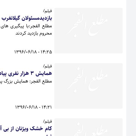
فیلم/
بازدیدمسئولان گیلانغرب 
مطلع الفجر:با پیگیری های
محروم بازدید کردند
14:25 - 1396/06/18
فیلم/
همایش 3 هزار نفری پیاده روی خانوادگی در گیلانغرب
مطلع الفجر: همایش بزرگ پیا
14:21 - 1396/06/18
فیلم/
کام خشک ویژنان از بی آب