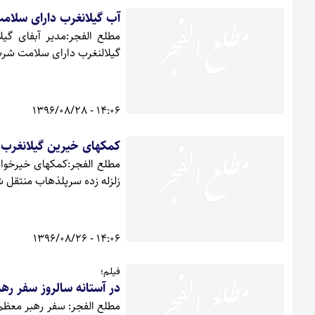
آب گیلانغرب دارای سلا
گیلالنغرب دارای سلامت شر
14:06 - 1396/08/28
کمکهای خیرین گیلانغرب 
مطلع الفجر:کمکهای خیرخواه
زلزله زده سرپلذهاب منتقل ش
14:06 - 1396/08/26
فیلم؛
در آستانه سالروز سفر رهب