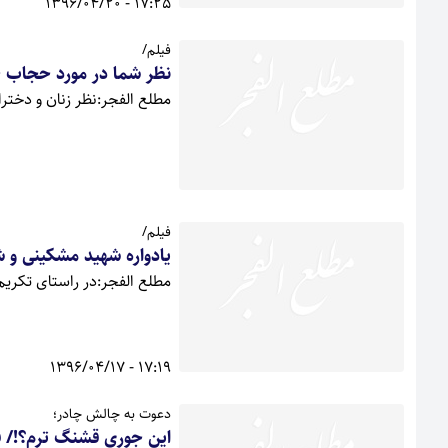
17:25 - 1396/04/20
فیلم/
نظر شما در مورد حجاب
مطلع الفجر:نظر زنان و دخترا
فیلم/
یادواره شهید مشکینی و ش
مطلع الفجر:در راستای تکریم مقام شهدا ،ی
17:19 - 1396/04/17
دعوت به چالش چادر؛
این جوری قشنگ ترم؟!/ ف