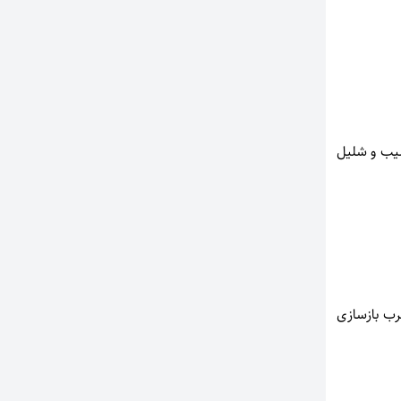
ردو ، سیب و شلیل
یلانغرب بازسازی