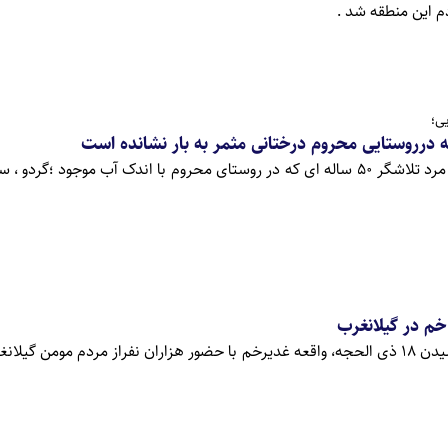
م این منطقه شد .
ی؛
ه درروستایی محروم درختانی مثمر به بار نشانده است
مطلع الفجر:جهانگیر پرویش مرد تلاشگر 50 ساله ای که در روستای محروم با اندک آب موجود ؛گ
خم در گیلانغرب
مطلع الفجر:مصادف با فرارسیدن 18 ذی الحجه، واقعه غدیرخم با حضور هزاران نفراز مردم مومن گ