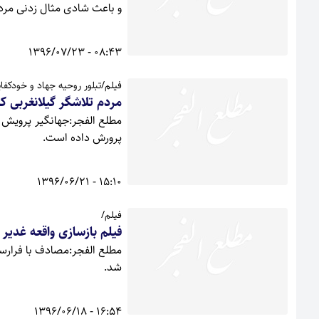
و باعث شادی مثال زدنی مرد
08:43 - 1396/07/23
فیلم/تبلور روحیه جهاد و خودکفای
مردم تلاشگر گیلانغربی ک
پرورش داده است.
15:10 - 1396/06/21
فیلم/
فیلم بازسازی واقعه غدیر 
شد.
16:54 - 1396/06/18