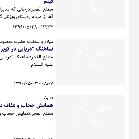
فیلم
مطلع الفجر:درحالی که مدیرا
آهن)، مردم روستای ویژنان گ
13:23 - 1396/05/28
میلاد با سعادت حضرت معصومه سل
نماهنگ “دریایی در کویر”
مطلع الفجر:نماهنگ “دریایی
علیه السلام
08:07 - 1396/05/03
فیلم/
همایش حجاب و عفاف در 
مطلع الفجر:همایش حجاب و عفاف و تجلیل از 23 نفر از فعال