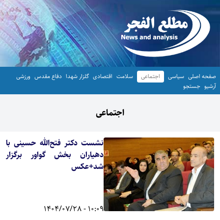
صفحه اصلی
سیاسی
اجتماعی
سلامت
اقتصادی
گلزار شهدا
دفاع مقدس
ورزشی
آرشیو
جستجو
اجتماعی
نشست دکتر فتح‌الله حسینی با
دهیاران بخش گواور برگزار
شد+عکس
10:09 - 1404/07/28