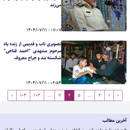
می‌زند
07:07 - 1404/07/11
تصویری ناب و قدیمی از زنده یاد
مرحوم مشهدی "احمد فتاحی"
شکسته بند و جراح معروف
06:54 - 1404/07/11
›
104
103
...
7
6
5
...
2
1
‹
آخرین مطالب
مردم با جریان‌سازی رسانه‌ای، مرز سومار را به مسیر اصلی زائران