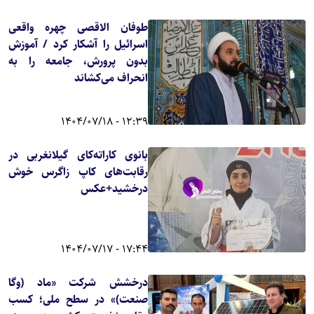
طوفان الاقصی چهره واقعی
اسرائیل را آشکار کرد / آموزش
بدون پرورش، جامعه را به
انحراف می‌کشاند
12:39 - 1404/07/18
بانوی کاراته‌کای گیلانغربی در
رقابت‌های کاپ زاگرس خوش
درخشید+عکس
17:44 - 1404/07/17
درخشش شرکت «ماد (وگا
صنعت)» در سطح ملی؛ کسب