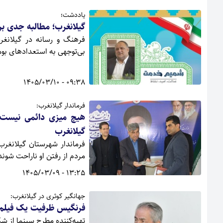
یاددشت؛
گیلانغرب؛ مطالبه جدی بر
فرهنگ و رسانه در گیلانغر
بی‌توجهی به استعدادهای بومی
09:38 - 1405/03/10
فرماندار گیلانغرب:
هیچ میزی دائمی نیست؛
گیلانغرب
فرماندار شهرستان گیلانغر
مردم از رفتن او ناراحت شون
13:25 - 1405/03/09
جهانگیر کوثری در گیلانغرب:
فرنگیس ظرفیت یک فیلم ج
تهیه‌کننده مطرح سینما از شک