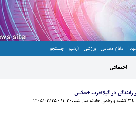
هدا
دفاع مقدس
ورزشی
آرشیو
جستجو
اجتماعی
ار رانندگی در گیلانغرب +عکس
 شد .
14:26 - 1405/03/25