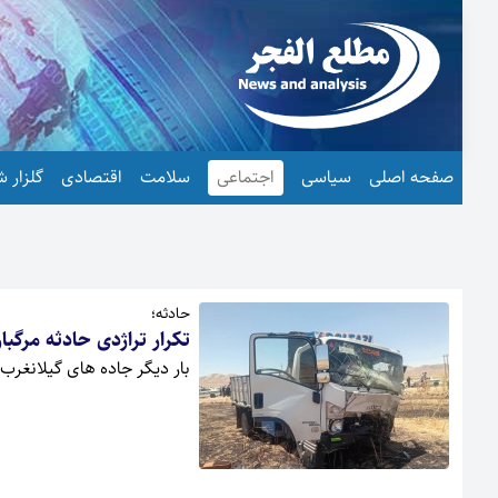
صفحه اصلی
سیاسی
اجتماعی
سلامت
اقتصادی
گلزار ش
حادثه؛
تکرار تراژدی حادثه مرگب
بار دیگر جاده های گیلانغرب با 3 کشته و زخمی حادثه ساز