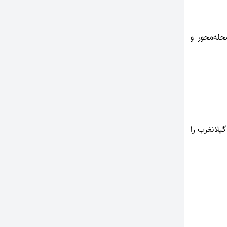
له‌محور و
یلانغرب را