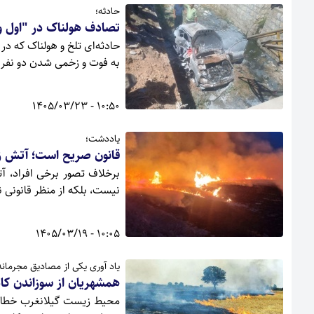
حادثه؛
تصادف هولناک در "اول و
حادثه‌ای تلخ و هولناک که در
به فوت و زخمی شدن دو نفر 
10:50 - 1405/03/23
یاددشت؛
قانون صریح است؛ آتش زد
برخلاف تصور برخی افراد، 
نیست، بلکه از منظر قانونی
10:05 - 1405/03/19
یاد آوری یکی از مصادیق مجرما
همشهریان از سوزاندن کا
محیط زیست گیلانغرب خطاب 