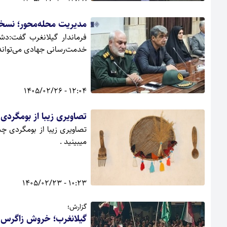
مدیریت محله‌محور؛ نسخه
فرماندار گیلانغرب گفت:دش
خدمت‌رسانی جهادی می‌تواند ا
12:04 - 1405/02/26
تصاویری زیبا از بومگردی 
تصاویری زیبا از بومگردی چ
میبینید .
10:23 - 1405/02/23
گزارش؛
گیلانغرب؛ خروش زاگرس 