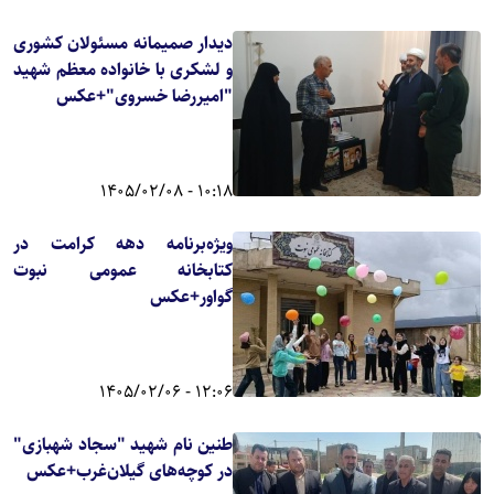
دیدار صمیمانه مسئولان کشوری
و لشکری با خانواده معظم شهید
"امیررضا خسروی"+عکس
10:18 - 1405/02/08
ویژه‌برنامه دهه کرامت در
کتابخانه‌ عمومی نبوت
گواور+عکس
12:06 - 1405/02/06
طنین نام شهید "سجاد شهبازی"
در کوچه‌های گیلان‌غرب+عکس