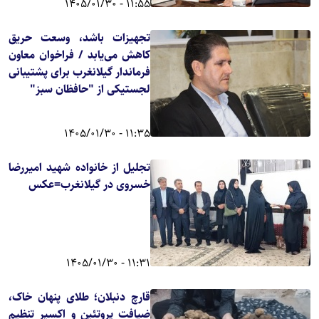
11:55 - 1405/01/30
تجهیزات باشد، وسعت حریق
کاهش می‌یابد / فراخوان معاون
فرماندار گیلانغرب برای پشتیبانی
لجستیکی از "حافظان سبز"
11:35 - 1405/01/30
تجلیل از خانواده شهید امیررضا
خسروی در گیلانغرب=عکس
11:31 - 1405/01/30
قارچ دنبلان؛ طلای پنهان خاک،
ضیافت پروتئین و اکسیر تنظیم