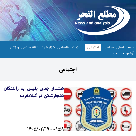
صفحه اصلی
سیاسی
اجتماعی
سلامت
اقتصادی
گلزار شهدا
دفاع مقدس
ورزشی
آرشیو
جستجو
اجتماعی
هشدار جدی پلیس به رانندگان
هنجارشکن در گیلانغرب
09:59 - 1405/02/19