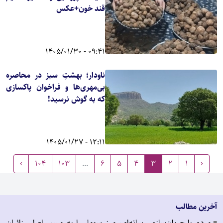
قند خون+عکس
09:41 - 1405/01/30
ناودار؛ بهشتِ سبز در محاصره
بی‌مهری‌ها و فراخوان‌ پاکسازی
که به گوش نرسید!
12:11 - 1405/01/27
›
104
103
...
6
5
4
3
2
1
‹
آخرین مطالب
مردم با جریان‌سازی رسانه‌ای، مرز سومار را به مسیر اصلی زائران