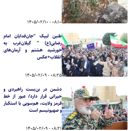
08:10 - 1405/02/10
طنین لبیک "جان‌فدایان امام
رضایی(ع) " گیلان‌غرب به
خورشید هشتم و آرمان‌های
انقلاب+عکس
08:25 - 1405/02/09
دشمن در بن‌بست راهبردی و
حیرانی قرار دارد/ عبور از خط
قرمز ولایت، هم‌سویی با استکبار
و صهیونیسم است
08:21 - 1405/02/09