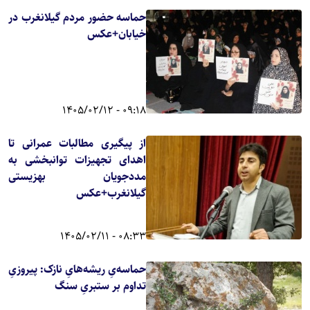
حماسه حضور مردم گیلانغرب در
خیابان+عکس
09:18 - 1405/02/12
از پیگیری مطالبات عمرانی تا
اهدای تجهیزات توانبخشی به
مددجویان بهزیستی
گیلانغرب+عکس
08:33 - 1405/02/11
حماسه‌یِ ریشه‌هایِ نازک: پیروزیِ
تداوم بر ستبریِ سنگ