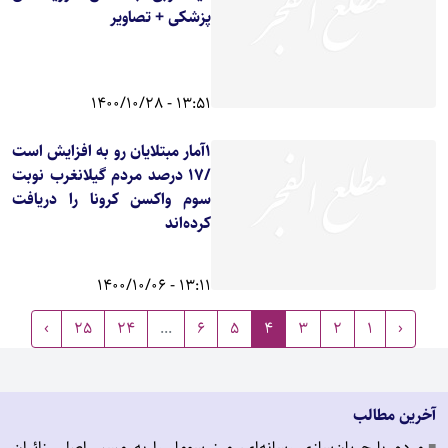
پزشکی + تصاویر
13:51 - 1400/10/28
۱آمار مبتلایان رو به افزایش است
/17 درصد مردم گیلانغرب نوبت
سوم واکسن کرونا را دریافت
کرده‌اند
13:11 - 1400/10/06
›
25
24
...
6
5
4
3
2
1
‹
آخرین مطالب
مردم با جریان‌سازی رسانه‌ای، مرز سومار را به مسیر اصلی زائران