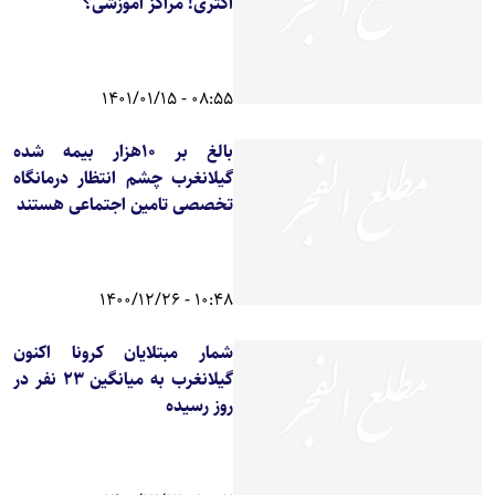
اکثری! مراکز آموزشی؟
08:55 - 1401/01/15
بالغ بر 10هزار بیمه شده
گیلانغرب چشم انتظار درمانگاه
تخصصی تامین اجتماعی هستند
10:48 - 1400/12/26
شمار مبتلایان کرونا اکنون
گیلانغرب به میانگین ۲۳ نفر در
روز رسیده