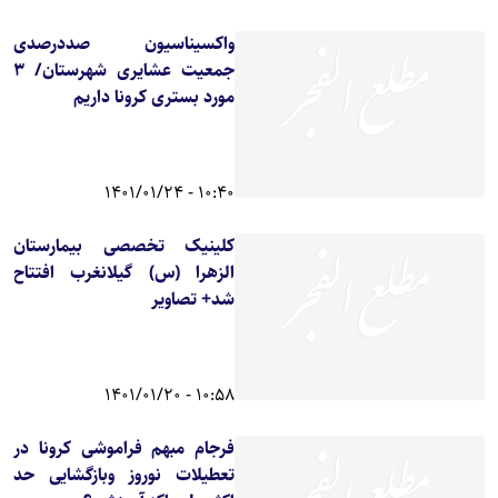
واکسیناسیون صددرصدی
جمعیت عشایری شهرستان/ 3
مورد بستری کرونا داریم
10:40 - 1401/01/24
کلینیک تخصصی بیمارستان
الزهرا (س) گیلانغرب افتتاح
شد+ تصاویر
10:58 - 1401/01/20
فرجام مبهم فراموشی کرونا در
تعطیلات نوروز وبازگشایی حد