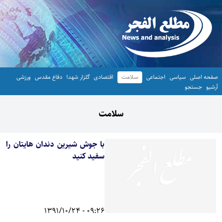
صفحه اصلی
سیاسی
اجتماعی
سلامت
اقتصادی
گلزار شهدا
دفاع مقدس
ورزشی
آرشیو
جستجو
سلامت
با جوش شیرین دندان هایتان را
سفید کنید
09:26 - 1391/10/24