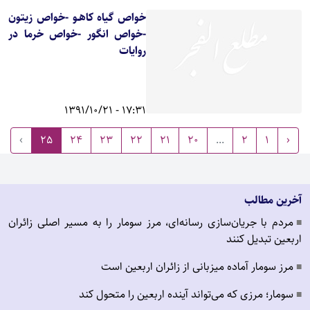
خواص گیاه کاهـو -خواص زیتون
-خواص انگور -خواص خرما در
روایات
17:31 - 1391/10/21
›
25
24
23
22
21
20
...
2
1
‹
آخرین مطالب
مردم با جریان‌سازی رسانه‌ای، مرز سومار را به مسیر اصلی زائران
■
اربعین تبدیل کنند
مرز سومار آماده میزبانی از زائران اربعین است
■
سومار؛ مرزی که می‌تواند آینده اربعین را متحول کند
■