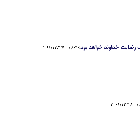
رضايت خداوند خواهد بود
08:45 - 1391/12/24
08:3