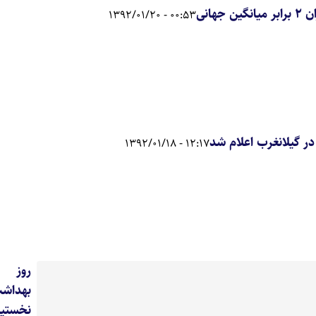
هانی
00:53 - 1392/01/20
ر گیلانغرب اعلام شد
12:17 - 1392/01/18
روز 
بهدا
نخست