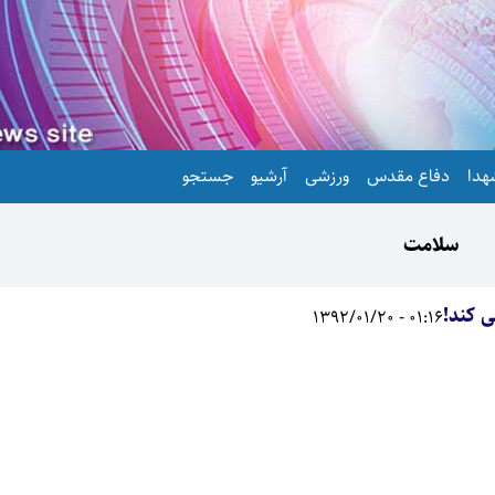
هدا
دفاع مقدس
ورزشی
آرشیو
جستجو
سلامت
 کند!
01:16 - 1392/01/20