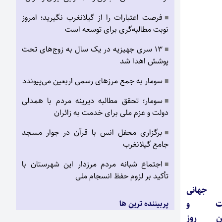
فرصت اعتبارات را از گیلانغرب نگیرید؛ امروز
■
نوبت مطالبه‌گری برای توسعه است
۱۳ سری جهیزیه در یک سال به زوج‌های تحت
■
پوشش اهدا شد
سومار به جمع مرزهای رسمی اربعین می‌پیوندد
■
سومار؛ تحقق مطالبه دیرینه مردم با همدلی
■
دولت و عزم ملی برای خدمت به زائران
برگزاری محفل انس با قرآن در جوار مسجد
■
جامع گیلانغرب
اجتماع شبانه مردم مرزدار این شهرستان با
■
تأکید بر لزوم حفظ انسجام ملی
جهانی
شت و
پربیننده ترین ها
ین روز