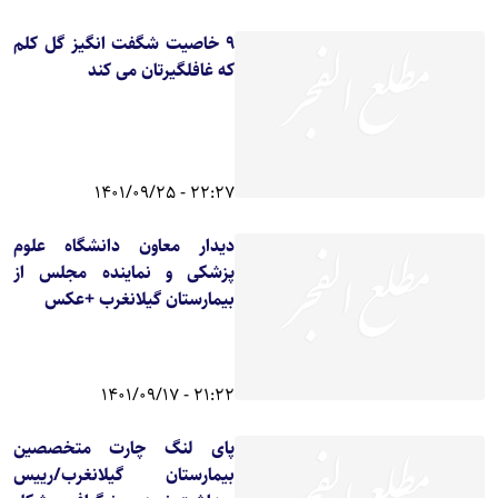
۹ خاصیت شگفت انگیز گل کلم
که غافلگیرتان می کند
22:27 - 1401/09/25
دیدار معاون دانشگاه علوم
پزشکی و نماینده مجلس از
بیمارستان گیلانغرب +عکس
21:22 - 1401/09/17
پای لنگ چارت متخصصین
بیمارستان گیلانغرب/رییس