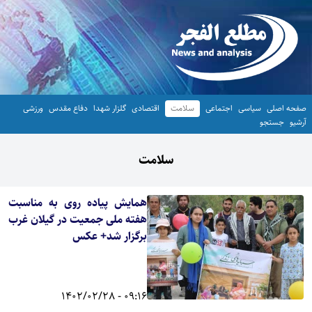
صفحه اصلی
سیاسی
اجتماعی
سلامت
اقتصادی
گلزار شهدا
دفاع مقدس
ورزشی
آرشیو
جستجو
سلامت
همایش پیاده روی به مناسبت
هفته ملی جمعیت در گیلان غرب
برگزار شد+ عکس
09:16 - 1402/02/28