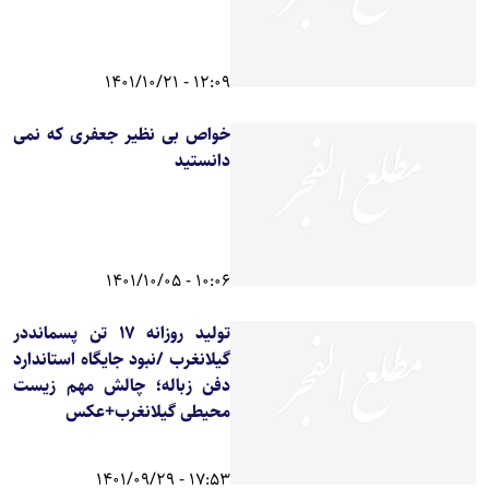
12:09 - 1401/10/21
خواص بی نظیر جعفری که نمی
دانستید
10:06 - 1401/10/05
تولید روزانه ۱۷ تن پسمانددر
گیلانغرب /نبود جایگاه استاندارد
دفن زباله؛ چالش مهم زیست
محیطی گیلانغرب+عکس
17:53 - 1401/09/29