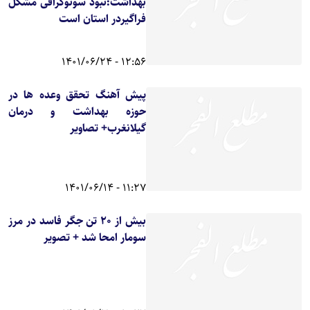
بهداشت:نبود سونوگرافی مشکل
فراگیردر استان است
12:56 - 1401/06/24
پیش آهنگ تحقق وعده ها در
حوزه بهداشت و درمان
گیلانغرب+ تصاویر
11:27 - 1401/06/14
بیش از ۲۰ تن جگر فاسد در مرز
سومار امحا شد + تصویر