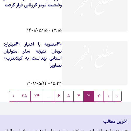
وضعیت قرمز کرونایی قرار گرفت
13:15 - 1401/05/15
30مصوبه با اعتبار 40میلیارد
تومان نتیجه سفر متولیان
استانی بهداست به گیلانغرب+
تصاویر
15:24 - 1401/05/14
›
25
24
...
6
5
4
3
2
1
‹
آخرین مطالب
مردم با جریان‌سازی رسانه‌ای، مرز سومار را به مسیر اصلی زائران