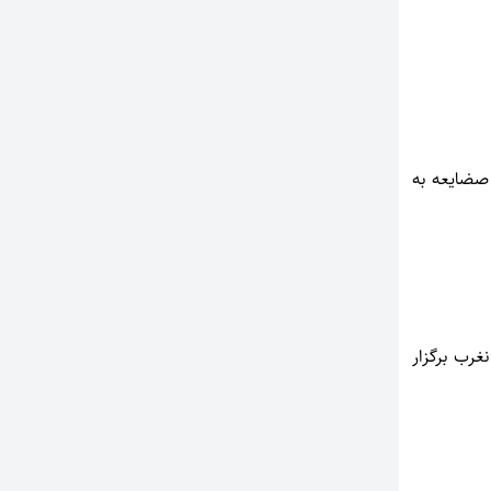
ن صضایعه به
انغرب ۳تا ۵اسفند ماه در گیلانغرب برگزار