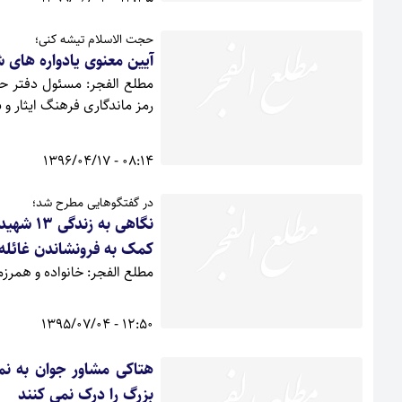
حجت الاسلام تیشه کنی؛
آیین معنوی یادواره های 
مطلع الفجر: مسئول دفتر حوز
رمز ماندگاری فرهنگ ایثار و 
08:14 - 1396/04/17
در گفتگوهایی مطرح شد؛
نگاهی ب
کمک به فرونشاندن غائل
مطلع الفجر: خانواده و همرزمان 11 شهید دفاع مقدس از زندگی و جان فشانی های این شهدای گرا
12:50 - 1395/07/04
هتاکی مشاور جوان به ن
بزرگ را درک نمی کنند