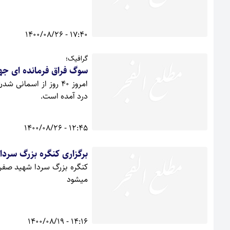
17:40 - 1400/08/26
گرافیک؛
سوگ فراق فرمانده ای جه
امروز 40 روز از اسم
درد آمده است.
12:45 - 1400/08/26
برگزاری کنگره بزرگ سردا
میشود
14:16 - 1400/08/19