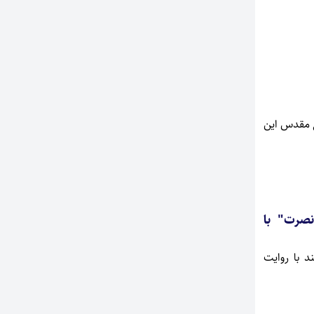
ع مقدس این
نصرت" با
د با روایت