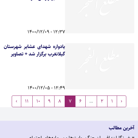
12:37 - 1400/12/09
یادواره شهدای عشایر شهرستان
گیلانغرب برگزار شد + تصاویر
12:49 - 1400/12/05
›
11
10
9
8
7
6
...
2
1
‹
آخرین مطالب
خبرنگاران؛ افسران جنگ روایت‌ها و سرمایه‌های اجتماعی