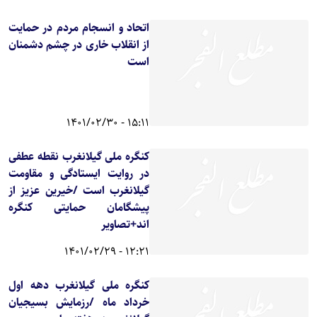
اتحاد و انسجام مردم در حمایت
از انقلاب خاری در چشم دشمنان
است
15:11 - 1401/02/30
کنگره ملی گیلانغرب نقطه عطفی
در روایت ایستادگی و مقاومت
گیلانغرب است /خیرین عزیز از
پیشگامان حمایتی کنگره
اند+تصاویر
12:21 - 1401/02/29
کنگره ملی گیلانغرب دهه اول
خرداد ماه /رزمایش بسیجیان