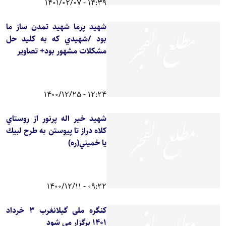
14:39 - 1401/02/07
شهید پرما شهید تمدن ساز ما
بود /شهيدي كه به كليد حل
مشكلات مشهور بود+ تصاویر
12:24 - 1400/12/25
شهيد خير اله پرنور از روستاي
كلاه دراز تا پيوستن به طرح لبيك
يا خميني(ره)
09:22 - 1400/12/11
کنگره ملی گیلانغرب 3 خرداد
1401 برگزار می شود