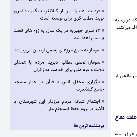
فرصت اعتبارات را از گیلانغرب نگیرید؛ امروز
■
نوبت مطالبه‌گری برای توسعه است
ه در زمینه
اف می‌کند.
۱۳ سری جهیزیه در یک سال به زوج‌های تحت
■
پوشش اهدا شد
سومار به جمع مرزهای رسمی اربعین می‌پیوندد
■
سومار؛ تحقق مطالبه دیرینه مردم با همدلی
■
دولت و عزم ملی برای خدمت به زائران
ی فاتحی از
برگزاری محفل انس با قرآن در جوار مسجد
■
جامع گیلانغرب
اجتماع شبانه مردم مرزدار این شهرستان با
■
تأکید بر لزوم حفظ انسجام ملی
 هفته دفاع
پربیننده ترین ها
 وارد کشور عراق شده