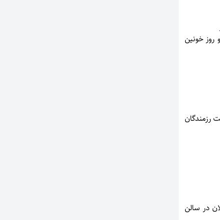
62 روایت جنایت بعثیون و روز خونین
یت رزمندگان
ان در سالن