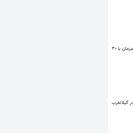
مدیر کل حفظ آثار و نشر دفاع مقدس استان کرمانشاه گفت:رزمندگان جبهه های دوران دفاع مقدس همزمان با ۳۰
ر گیلانغرب