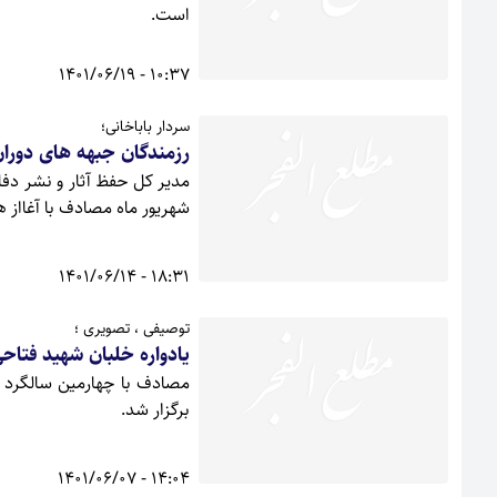
است.
10:37 - 1401/06/19
سردار باباخانی؛
رزمندگان جبهه های دورا
شهریور ماه مصادف با آغااز
18:31 - 1401/06/14
توصیفی ، تصویری ؛
یادواره خلبان شهید فتاحی
مصادف با چهارمین سالگرد آ
برگزار شد.
14:04 - 1401/06/07