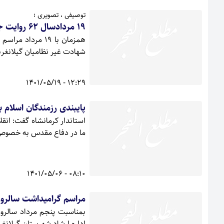
توصیفی ، تصویری ؛
19 مردادسال 62 روایت جنایت بعثیون و روز خونین شهادت غیر نظامیان گیلانغربی+ تصاویر
شهادت غیر نظامیان گیلانغربی
12:29 - 1401/05/19
پایبندی رزمندگان اسلام 
استاندار کرمانشاه گفت: انقل
ما در دفاع مقدس به خصوص 
08:10 - 1401/05/06
مراسم گراميداشت سالروز 
بمناسبت پنجم مرداد سالروز
اداره ارشاد شهرستان گيلانغر