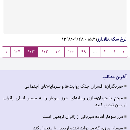
نرخ سکه.طلا.ارز
15:21 - 1391/09/28
›
104
103
102
101
100
99
...
2
1
‹
آخرین مطالب
خبرنگاران؛ افسران جنگ روایت‌ها و سرمایه‌های اجتماعی
■
مردم با جریان‌سازی رسانه‌ای، مرز سومار را به مسیر اصلی زائران
■
اربعین تبدیل کنند
مرز سومار آماده میزبانی از زائران اربعین است
■
سومار؛ مرزی که می‌تواند آینده اربعین را متحول کند
■