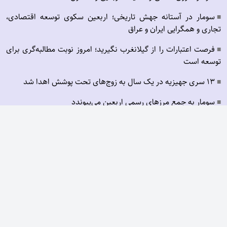
سومار در آستانه جهش تاریخی؛ اربعین سکوی توسعه اقتصادی،
■
تجاری و همگرایی ایران و عراق
فرصت اعتبارات را از گیلانغرب نگیرید؛ امروز نوبت مطالبه‌گری برای
■
توسعه است
۱۳ سری جهیزیه در یک سال به زوج‌های تحت پوشش اهدا شد
■
سومار به جمع مرزهای رسمی اربعین می‌پیوندد
■
سومار؛ تحقق مطالبه دیرینه مردم با همدلی دولت و عزم ملی برای
■
خدمت به زائران
برگزاری محفل انس با قرآن در جوار مسجد جامع گیلانغرب
■
پربیننده ترین ها
خبرنگاران؛ افسران جنگ روایت‌ها و سرمایه‌های اجتماعی
■
صفحه اول
آرشیو
درباره ما
تماس با ما