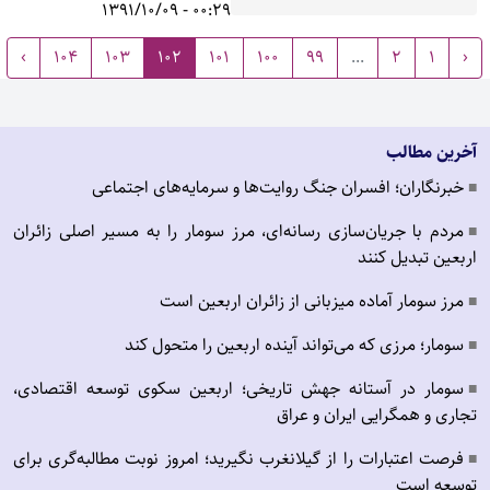
00:29 - 1391/10/09
›
104
103
102
101
100
99
...
2
1
‹
آخرین مطالب
خبرنگاران؛ افسران جنگ روایت‌ها و سرمایه‌های اجتماعی
■
مردم با جریان‌سازی رسانه‌ای، مرز سومار را به مسیر اصلی زائران
■
اربعین تبدیل کنند
مرز سومار آماده میزبانی از زائران اربعین است
■
سومار؛ مرزی که می‌تواند آینده اربعین را متحول کند
■
سومار در آستانه جهش تاریخی؛ اربعین سکوی توسعه اقتصادی،
■
تجاری و همگرایی ایران و عراق
فرصت اعتبارات را از گیلانغرب نگیرید؛ امروز نوبت مطالبه‌گری برای
■
توسعه است