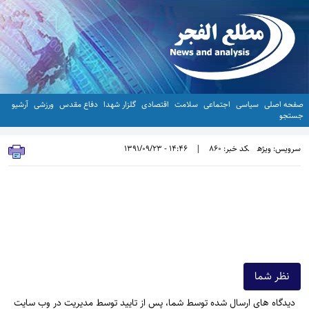
صفحه اصلی
سیاسی
اجتماعی
سلامت
اقتصادی
گلزار شهدا
دفاع مقدس
ورزشی
آرشیو
جستجو
سرویس: ویژه
کد خبر: 860
|
14:46 - 1391/09/23
نظر شما
دیدگاه های ارسال شده توسط شما، پس از تایید توسط مدیریت در وب سایت