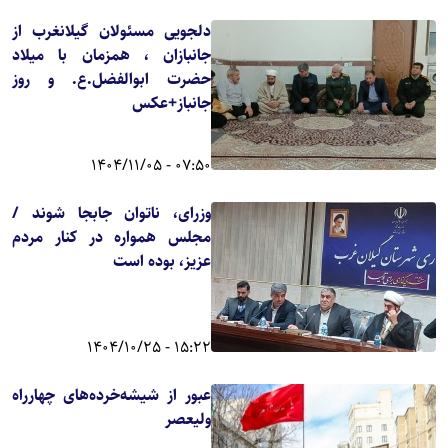
دلجویی مسئولان گیلانغرب از
جانبازان ، همزمان با میلاد
حضرت ابوالفضل.ع. و روز
جانباز+عکس
07:50 - 1404/11/05
وزرای، ناتوان جابجا شوند /
مجلس همواره در کنار مردم
عزیز، بوده است
15:22 - 1404/10/25
عبور از شیشه‌خرده‌های چهارراه
ولیعصر