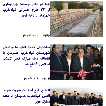
چله در مدار توسعه؛ بهره‌برداری
از ۲۲ طرح عمرانی گیلانغرب
همزمان با دهه فجر
07:46 - 1404/11/20
ساختمان جدید اداره دامپزشکی
شهرستان گیلانغرب همزمان با
ایام‌الله دهه مبارک فجر انقلاب
اسلامی افتتاح شد.
09:04 - 1404/11/16
افتتاح طرح آسفالت شهرک شهید
الفتی گیلانغرب همزمان با دهه
مبارک فجر