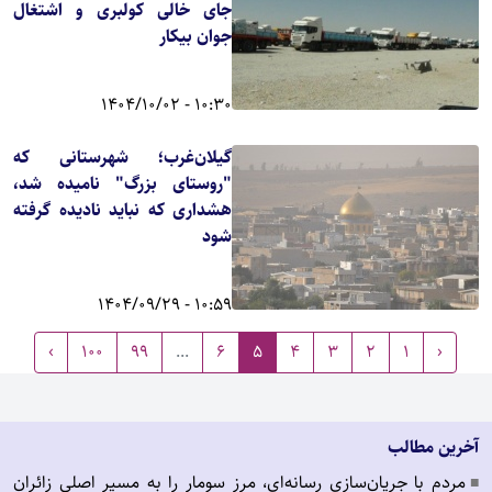
جای خالی کولبری و اشتغال
جوان بیکار
10:30 - 1404/10/02
گیلان‌غرب؛ شهرستانی که
"روستای بزرگ" نامیده شد،
هشداری که نباید نادیده گرفته
شود
10:59 - 1404/09/29
›
100
99
...
6
5
4
3
2
1
‹
آخرین مطالب
مردم با جریان‌سازی رسانه‌ای، مرز سومار را به مسیر اصلی زائران
■