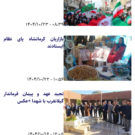
08:39 - 1404/10/23
بازاریان کرمانشاه پای نظام
ایستادند
10:56 - 1404/10/22
تجید عهد و پیمان فرماندار
گیلانغرب با شهدا +عکس
12:05 - 1404/10/16