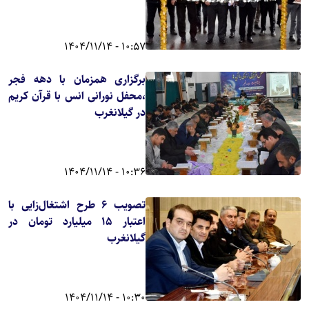
10:57 - 1404/11/14
برگزاری همزمان با دهه فجر
،محفل نورانی انس با قرآن کریم
در گیلانغرب
10:36 - 1404/11/14
تصویب ۶ طرح اشتغال‌زایی با
اعتبار ۱۵ میلیارد تومان در
گیلانغرب
10:30 - 1404/11/14