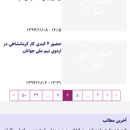
16:15 - 1394/11/08
حضور ۴ کبدی‌ کار کرمانشاهی در
اردوی تیم ملی جوانان
13:31 - 1394/11/06
›
50
49
...
7
6
5
...
2
1
‹
آخرین مطالب
مردم با جریان‌سازی رسانه‌ای، مرز سومار را به مسیر اصلی زائران