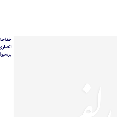
خداحا
انصار
پرسپو