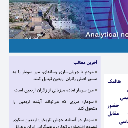
آخرین مطالب
مردم با جریان‌سازی رسانه‌ای، مرز سومار را به
■
مسیر اصلی زائران اربعین تبدیل کنند
I هافبک
مرز سومار آماده میزبانی از زائران اربعین است
■
لیس
سومار؛ مرزی که می‌تواند آینده اربعین را
■
/ حضور
متحول کند
چ مقابل
سومار در آستانه جهش تاریخی؛ اربعین سکوی
■
اسی
توسعه اقتصادی، تجاری و همگرایی ایران و عراق