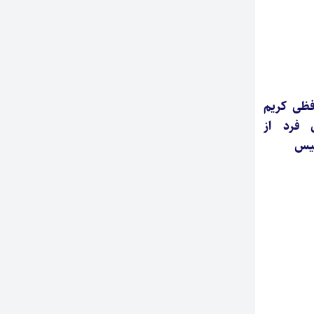
فظی کریم
ی فرد از
لیس