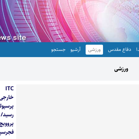
ا
دفاع مقدس
ورزشی
آرشیو
جستجو
ورزشی
TC
خارجی
پرسپو
رسید
پرووی
فجرسپ