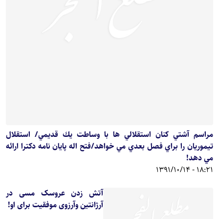
مراسم آشتي كنان استقلالي ها با وساطت يك قديمي/ استقلال
تيموريان را براي فصل بعدي مي خواهد/فتح اله پايان نامه دکترا ارائه
مي دهد!
18:21 - 1391/10/14
آتش زدن عروسک مسی در
آرژانتین وآرزوی موفقیت برای او!