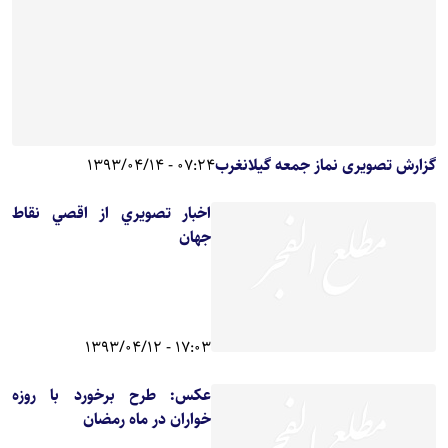
گزارش تصویری نماز جمعه گیلانغرب
07:24 - 1393/04/14
اخبار تصويري از اقصي نقاط
جهان
17:03 - 1393/04/12
عکس: طرح برخورد با روزه
خواران در ماه رمضان