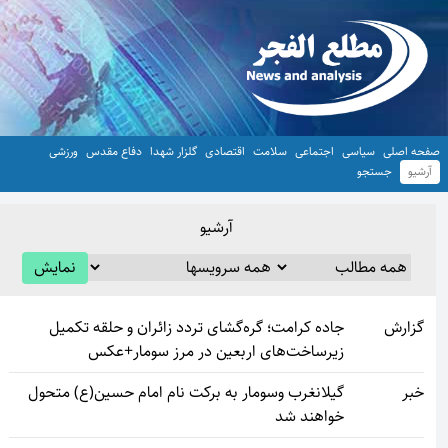
حه اصلی
سیاسی
اجتماعی
سلامت
اقتصادی
گلزار شهدا
دفاع مقدس
ورزشی
آرشیو
جستجو
آرشیو
نمایش
گزارش
جاده کرامت؛ گره‌گشای تردد زائران و حلقه تکمیل
زیرساخت‌های اربعین در مرز سومار+عکس
خبر
گیلانغرب وسومار به برکت نام امام حسین(ع) متحول
خواهند شد