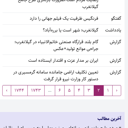
گیلانغرب
گفتگو
فرنگیس ظرفیت یک فیلم جهانی را دارد
یادداشت
گیلانغرب؛ شهر است یا برره‌آباد؟
گزارش
گام بلند قرارگاه صنعتی خاتم‌الانبیاء در گیلانغرب؛
جراحی موانع تولید+عکس
گزارش
ایران بر مدار عزت و اقتدار ایستاده است
گزارش
تعیین تکلیف اراضی جامانده سامانه گرمسیری در
دستور کار وزارت نیرو قرار گرفت
›
1744
1743
...
6
5
4
3
2
1
‹
آخرین مطالب
مردم با جریان‌سازی رسانه‌ای، مرز سومار را به مسیر اصلی زائران