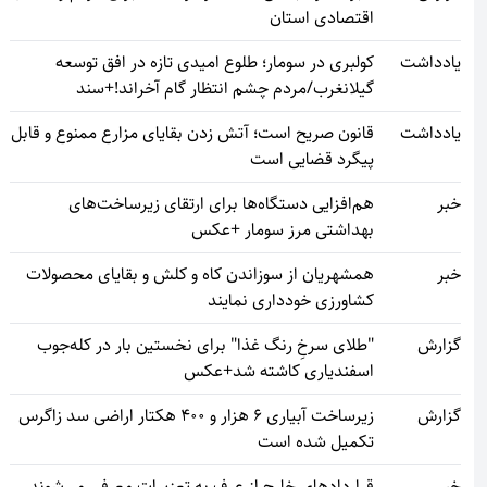
اقتصادی استان
یادداشت
کولبری در سومار؛ طلوع امیدی تازه در افق توسعه
گیلانغرب/مردم چشم انتظار گام آخراند!+سند
یادداشت
قانون صریح است؛ آتش زدن بقایای مزارع ممنوع و قابل
پیگرد قضایی است
خبر
هم‌افزایی دستگاه‌ها برای ارتقای زیرساخت‌های
بهداشتی مرز سومار +عکس
خبر
همشهریان از سوزاندن کاه و کلش و بقایای محصولات
کشاورزی خودداری نمایند
گزارش
"طلای سرخِ رنگ غذا" برای نخستین بار در کله‌جوب
اسفندیاری کاشته شد+عکس
گزارش
زیرساخت آبیاری ۶ هزار و ۴۰۰ هکتار اراضی سد زاگرس
تکمیل شده است
خبر
قراردادهای خارج از عرف به تعزیرات معرفی می‌شوند