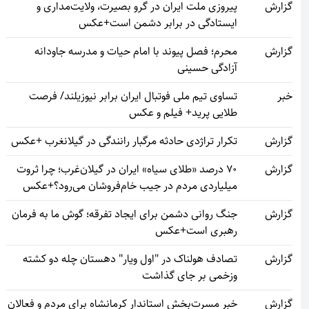
گزارش
پیروزی ملت ایران در گرو بصیرت، ولایت‌مداری و
ایستادگی در برابر دشمن است+عکس
گزارش
محرم؛ فصل پیوند با امام حیات و مدرسه جاودانه
آزادگی حسینی
خبر
تساوی تیم ملی فوتبال ایران برابر نیوزیلند/ فرصت
طلایی پرید+ فیلم و عکس
گزارش
تکرار تراژدی حادثه مرگبار رانندگی در گیلانغرب +عکس
گزارش
۷۰ درصد «طلای سیاه» ایران در گیلان‌غرب؛ چرا ثروت
میلیاردی مردم در جیب خام‌فروشان می‌رود؟+عکس
گزارش
جنگ روانی دشمن برای ایجاد تفرقه؛ گوش ما به فرمان
رهبری است+عکس
گزارش
تصادف هولناک در "اول ویار" دهستان چله دو کشته
وزخمی بر جای گذاشت
گزارش
خبر مسرت‌بخش استاندار کرمانشاه برای مردم و فعالان