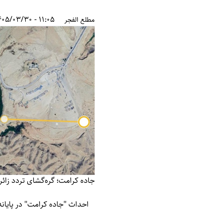
11:05 - 1405/03/30
مطلع الفجر
جاده کرامت؛ گره‌گشای تردد زا
احداث "جاده کرامت" در پایانه