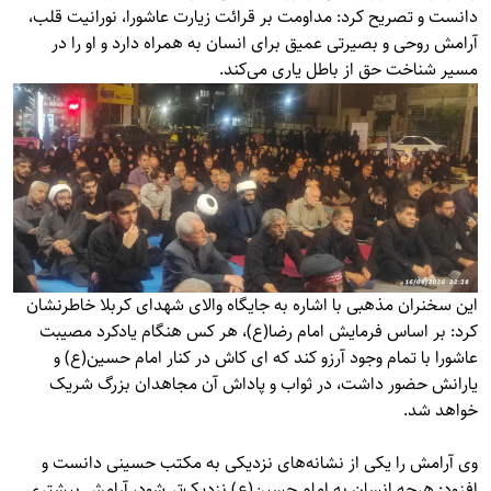
دانست و تصریح کرد: مداومت بر قرائت زیارت عاشورا، نورانیت قلب،
آرامش روحی و بصیرتی عمیق برای انسان به همراه دارد و او را در
مسیر شناخت حق از باطل یاری می‌کند.
این سخنران مذهبی با اشاره به جایگاه والای شهدای کربلا خاطرنشان
کرد: بر اساس فرمایش امام رضا(ع)، هر کس هنگام یادکرد مصیبت
عاشورا با تمام وجود آرزو کند که ای کاش در کنار امام حسین(ع) و
یارانش حضور داشت، در ثواب و پاداش آن مجاهدان بزرگ شریک
خواهد شد.
وی آرامش را یکی از نشانه‌های نزدیکی به مکتب حسینی دانست و
افزود: هرچه انسان به امام حسین(ع) نزدیک‌تر شود، آرامش بیشتری