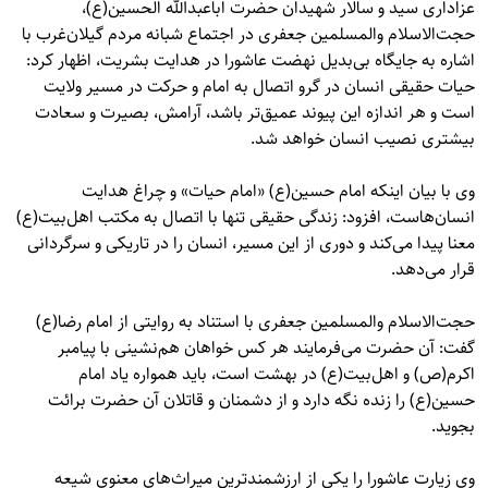
عزاداری سید و سالار شهیدان حضرت اباعبدالله الحسین(ع)،
حجت‌الاسلام والمسلمین جعفری در اجتماع شبانه مردم گیلان‌غرب با
اشاره به جایگاه بی‌بدیل نهضت عاشورا در هدایت بشریت، اظهار کرد:
حیات حقیقی انسان در گرو اتصال به امام و حرکت در مسیر ولایت
است و هر اندازه این پیوند عمیق‌تر باشد، آرامش، بصیرت و سعادت
بیشتری نصیب انسان خواهد شد.
وی با بیان اینکه امام حسین(ع) «امام حیات» و چراغ هدایت
انسان‌هاست، افزود: زندگی حقیقی تنها با اتصال به مکتب اهل‌بیت(ع)
معنا پیدا می‌کند و دوری از این مسیر، انسان را در تاریکی و سرگردانی
قرار می‌دهد.
حجت‌الاسلام والمسلمین جعفری با استناد به روایتی از امام رضا(ع)
گفت: آن حضرت می‌فرمایند هر کس خواهان هم‌نشینی با پیامبر
اکرم(ص) و اهل‌بیت(ع) در بهشت است، باید همواره یاد امام
حسین(ع) را زنده نگه دارد و از دشمنان و قاتلان آن حضرت برائت
بجوید.
وی زیارت عاشورا را یکی از ارزشمندترین میراث‌های معنوی شیعه