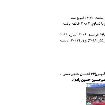
،دیدار تیم های ملی فوتبال ایران و نیوزیلند از گروه G رقابت های جام جهانی ۲۰۲۶ از ساعت ۰۴:۳۰ امروز سه
شنبه(۲۶ خرداد) در ورزشگاه سوفی شهر لس آنجلس آمریکا با قضاوت «سزار راموس» از مکزیک برگزار شد و با تساوی ۲ به ۲ خاتمه یافت.
فوتبال ایران که برای هفتمین بار است در رقابت های جام جهانی حضور پیدا می کند (۱۹۷۸ آرژانیتن، ۱۹۹۸ فرانسه، ۲۰۰۶ آلمان، ۲۰۱۴
برزیل، ۲۰۱۸ روسیه، ۲۰۲۲ قطر و ۲۰۲۶ آمریکا) تاکنون به سه پیروزی برابر تیم های ملی آمریکا(۱۹۹۸)، مراکش(۲۰۱۸) و ولز(۲۰۲۲) دست
علیرضا بیرانوند، علی نعمتی، شجاع خلیل زاده، رامین رضاییان، میلاد محمدی، سعید عزت اللهی، سامان قدوس(۶۴ احسان حاجی صفی -