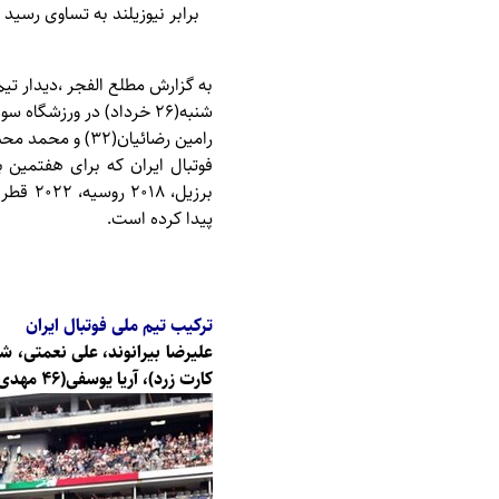
برابر نیوزیلند به تساوی رسی
به گزارش
مطلع الفجر
رامین رضائیان(۳۲) و محمد محبی(۶۳) برای ایران و جاست(۷ و ۵۵) برای نیوزیلند گلزنی کردند.
پیدا کرده است.
ترکیب تیم ملی فوتبال ایران
کارت زرد)، آریا یوسفی(۴۶ مهدی قایدی)، محمد محبی، شهریار مغانلو(۵۳ علی علیپور) و مهدی طارمی(۸۰ امیرحسین حسین زاده).