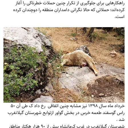
راهکارهایی برای جلوگیری از تکرار چنین حملات خطرناکی را آغاز
کرده‌اند؛ حملاتی که حالا نگرانی دامداران منطقه را دوچندان کرده
است.
خرداد ماه سال 1398 نیز مشابه چنین اتفاقی رخ داد ک طی آن 50
راس گوسفند طعمه خرس در بخش گواور ازتوابع شهرستان گیلانغرب
شد .
شهرستان گیلانغرب در غرب کرمانشاه بیش از 90 هزار هکتار مناطق