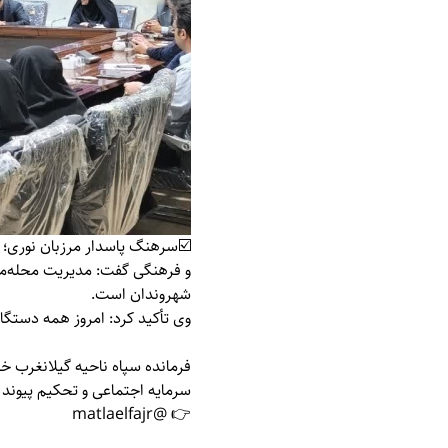
☑️سرهنگ پاسدار مرزبان نوری؛ ف
و فرهنگی گفت: مدیریت محله‌مح
شهروندان است.
وی تأکید کرد: امروز همه دستگاه
فرمانده سپاه ناحیه گیلانغرب 
سرمایه اجتماعی و تحکیم پیوند
👉 @matlaelfajr