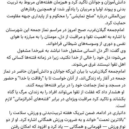
دانش‌آموزان و جوانان تأکید کرد و هم‌زمان هفته‌های مربوط به تربیت
بدنی و پیوند اولیا و مربیان را یادآور شد؛ او همچنین رفتارهای
بین‌المللی درباره “صلح نمایشی” را محکوم و از پایداری جبهه مقاومت
حمایت کرد.
امام‌جمعه گیلان‌غرب، صبح امروز در مراسم نماز جمعه این شهرستان
با اشاره به اهمیت تقوا و مراقبت از دل، مومنان را به مبارزه با هوای
نفس و دوری از وسوسه‌های شیطانی فراخواند.
وی گفت: اگر دل انسانی مشغول خدا نباشد به غیرخدا مشغول
می‌شود؛ دل خود را خالی از خدا نکنید، زیرا در زمانه فتنه‌ها کسانی که
اهل تقوا نیستند غرق می‌شوند.
امام‌جمعه گیلان‌غرب با بیان این‌که جوانان و دانش‌آموزان حاضر در نماز
جمعه در آغاز راه زندگی‌اند، از آنان خواست تا با “رفاقت با خدا” و حضور
در مسجد و نماز جماعت خود را در برابر فتنه‌ها بیمه کنند.
او هشدار داد که غفلت از تقوا می‌تواند افراد را به زندان، مرگ یا گناه
بکشاند و تاکید کرد مراقبت ویژه‌ای در برابر “فتنه‌های آخرالزمانی” لازم
است.
دانیاری در ادامه، ضمن تبریک هفته تربیت‌بدنی و ورزش، سلامت را
“بالاترین نعمت” خواند و به ضرورت ورزش همگانی اشاره کرد. او از دو
نوع ورزش — قهرمانی و همگانی — یاد کرد و افزود که امکان رفتن