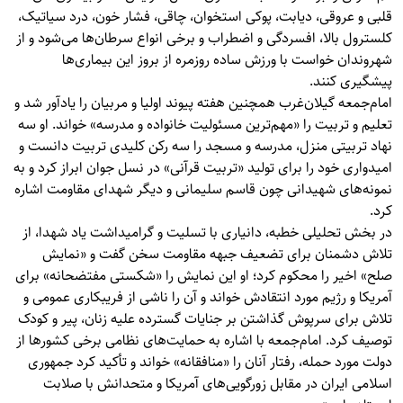
قلبی و عروقی، دیابت، پوکی استخوان، چاقی، فشار خون، درد سیاتیک،
کلسترول بالا، افسردگی و اضطراب و برخی انواع سرطان‌ها می‌شود و از
شهروندان خواست با ورزش ساده روزمره از بروز این بیماری‌ها
پیشگیری کنند.
امام‌جمعه گیلان‌غرب همچنین هفته پیوند اولیا و مربیان را یادآور شد و
تعلیم و تربیت را «مهم‌ترین مسئولیت خانواده و مدرسه» خواند. او سه
نهاد تربیتی منزل، مدرسه و مسجد را سه رکن کلیدی تربیت دانست و
امیدواری خود را برای تولید «تربیت قرآنی» در نسل جوان ابراز کرد و به
نمونه‌های شهیدانی چون قاسم سلیمانی و دیگر شهدای مقاومت اشاره
کرد.
در بخش تحلیلی خطبه، دانیاری با تسلیت و گرامیداشت یاد شهدا، از
تلاش دشمنان برای تضعیف جبهه مقاومت سخن گفت و «نمایش
صلح» اخیر را محکوم کرد؛ او این نمایش را «شکستی مفتضحانه» برای
آمریکا و رژیم مورد انتقادش خواند و آن را ناشی از فریبکاری عمومی و
تلاش برای سرپوش گذاشتن بر جنایات گسترده علیه زنان، پیر و کودک
توصیف کرد. امام‌جمعه با اشاره به حمایت‌های نظامی برخی کشورها از
دولت مورد حمله، رفتار آنان را «منافقانه» خواند و تأکید کرد جمهوری
اسلامی ایران در مقابل زورگویی‌های آمریکا و متحدانش با صلابت