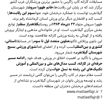
مسابقات کاراته کاپ زاگرس با حضور برترین ورزشکاران غرب کشور
برگزار شد که در پایان این رقابت‌ها،
خانم طهورا سروش
از شهرستان
گیلانغرب توانست با عملکرد درخشان خود، عنوان
سوم این رقابت‌ها
را
کسب کند و افتخاری دیگر برای ورزش استان کرمانشاه رقم بزند.
طهورا سروش متولد
۲۲ دی‌ماه ۱۳۸۴
در روستای
کلاهدراز سفلی
از توابع
بخش مرکزی گیلانغرب است. او در خانواده‌ای مذهبی و ایثارگر پرورش
یافته و از کودکی به رشته ورزشی کاراته علاقه‌مند بوده است.
این بانوی پرتلاش تاکنون
عناوین متعدد اول تا سوم
را در مسابقات
استانی،
کشوری و بین‌المللی
کسب کرده و از اعضای فعال
شورای ورزشی بسیج
شهرستان گیلانغرب
به شمار می‌رود.
سروش با تأکید بر اهمیت اخلاق در ورزش، هدف خود را
ادامه مسیر
حرفه‌ای در کاراته، کسب مدال‌های ملی و بین‌المللی و آموزش
تکنیک‌های این رشته به نسل جوان
عنوان کرده است.
کسب مقام سوم در کاپ زاگرس را می‌توان گامی ارزشمند در مسیر
رشد و توسعه ورزش بانوان در شهرستان گیلانغرب و نشانه‌ای از
استعدادهای درخشان دختران این منطقه دانست.
? www.matlaelfajr.ir
? @matlaelfajr