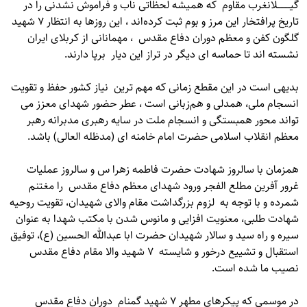
گیـــــــــلانغرب مقاوم که همیشه لحظاتی ناب و فراموش نشدنی را در
تاریخ پرافتخار این مرز و بوم ثبت کرده‌اند ، این روزها به انتظار ۷ شهید
گلگون کفن و معظم دوران دفاع مقدس ، مهمانانی از کربلای ایران
نشسته اند تا حماسه ای دیگر در تراز این دیار برپا دارند.
بدیهی است در این مقطع زمانی که مهم ترین نیاز کشور حفظ و تقویت
انسجام ملی، همدلی و هم‌زبانی است ، عطر حضور شهدای معزز می
تواند محور همبستگی و انسجام ملت در سایه رهبری مدبرانه رهبر
معظم انقلاب اسلامی حضرت امام خامنه ای (مدظله العالی) باشد.
همزمان با سالروز شهادت حضرت فاطمه زهرا س و سالروز عملیات
غرور آفرین مطلع الفجر ورود شهدای معظم دفاع مقدس را مغتنم
شمرده و با توجه به لزوم بزرگداشت مقام والای شهیدان، تقویت روحیه
شهادت طلبی، معنویت افزایی و مانوس شدن با مکتب شهدا به عنوان
سیره و راه سید و سالار شهیدان حضرت ابا عبدالله الحسین (ع)، توفیق
استقبال و تشییع درخور و شایسته ۷ شهید والا مقام دفاع مقدس
نصیب ما شده است.
در موسمی که پیکرهای مطهر ۷ شهید گمنام دوران دفاع مقدس