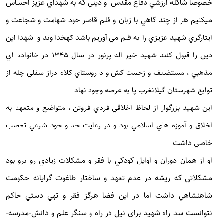
خصوصاً شاكله ارزشي دفاع مقدس و ديني كه به شهداي عزيز احساس
ميكنيم هر از چند گاهي با زبان و قلم قاصر خود شهامت و شجاعت و
ايثارگري شهيد عزيزي را به قلم مي آوريم باشد كهخدا وند و شهدا اين
دين را قبول كنند شهيد خير اله پرنور در سال 1345 در خانواده اي
مذهبي ، مستضعف و زحمت كش و د روستاي كلاه دراز سفلي چله از
توابع شهرستان گيلانغرب پا به عرصه وجود نهاد
اين شهيد بزرگوار از لحاظ اخلاقي فردي فروتن ، متواضع و متعهد به
اخلاق و آموزه هاي اسلامي بود و در رعايت حد و حود شرعي تعصب
خاصي داشت
او از همان دوران و اوايل كودكي با فقر و مشكلات زيادي رو برو بود
مشكلاتي كه ريشه در عدم تعهد و ساختار طاغوت گرايانه حكومت
شاهنشاهي داشت اما در اين فضا هرگز فقر و تهي دستي حاكم
نتوانست سد راه شهيد براي نيل در راه و سنگر علم و دانش-مدرسه-