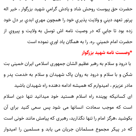
حضرت حق پيوست روحش شاد و يادش گرامي شهيد بزرگوار ، خير اله
پرنور تعهد ديني و ولايت پذيري خود را همچون مهري ابدي بر دل خود
زده بود تا جايي كه در وصيت نامه اش توسل به ولايت و پيروي از
حضرت امام خميني .ره. را به همگان ياد اوري نموده است
*وصست نامه شهيد بزرگوار
با درود و سلام به رهبر عظیم الشان جمهوری اسلامی ایران خمینی بت
شکن و با سلام و درود به روان پاک شهیدان و سلام به خدمت پدر و
مادر عزیزم ، امیدوارم که همیشه ادامه دهنده راه شهیدان باشید
ای کسانیکه پوینده راه اسلام هستید خود میدانید تنها دین اسلام
است که موجب سعادت انسانها می شود پس سعی کنید برای آن
بکوشید ،هرگز امام را تنها نگذارید، رهبری که پیامش مانند خونی است
که در پیکر مجموع مسلمانان جریان می یابد و مسلمین را امیدوار