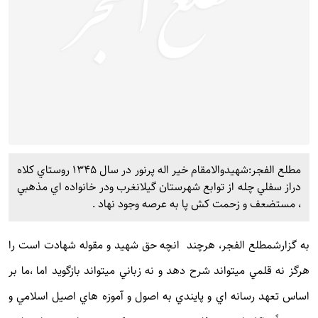
مطلع الفجر:شهيدوالامقام خير اله پرنور در سال 1345 روستاي كلاه
دراز سفلي چله از توابع شهرستان گيلانغرب ودر خانواده اي مذهبي
، مستضعف و زحمت كش پا به عرصه وجود نهاد .
به گزارش
مطلع الفجر
، هرچند انچه حق شهيد و مقوله شهادت است را
هرگز نه قلمي ميتواند شرح دهد و نه زباني ميتواند بازگويد اما ،ما بر
اساس تعهد رسانه اي و پايندي به اصول و آموزه هاي اصيل اسلامي و