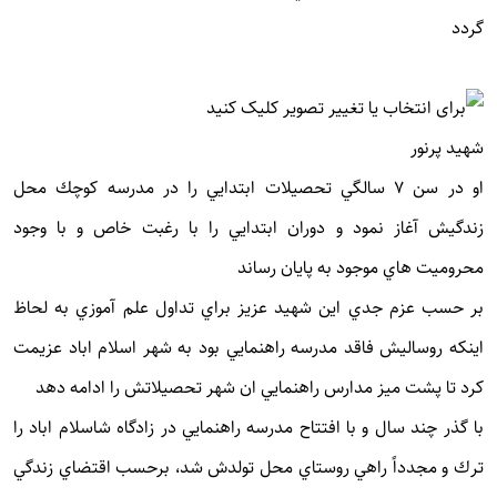
گردد
شهید پرنور
او در سن 7 سالگي تحصيلات ابتدايي را در مدرسه كوچك محل
زندگيش آغاز نمود و دوران ابتدايي را با رغبت خاص و با وجود
محروميت هاي موجود به پايان رساند
بر حسب عزم جدي اين شهيد عزيز براي تداول علم آموزي به لحاظ
اينكه روساليش فاقد مدرسه راهنمايي بود به شهر اسلام اباد عزيمت
كرد تا پشت ميز مدارس راهنمايي ان شهر تحصيلاتش را ادامه دهد
با گذر چند سال و با افتتاح مدرسه راهنمايي در زادگاه شاسلام اباد را
ترك و مجدداً راهي روستاي محل تولدش شد، برحسب اقتضاي زندگي