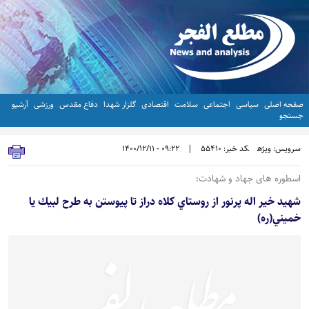
صفحه اصلی
سیاسی
اجتماعی
سلامت
اقتصادی
گلزار شهدا
دفاع مقدس
ورزشی
آرشیو
جستجو
سرویس: ویژه
کد خبر: 55410
|
09:22 - 1400/12/11
اسطوره های جهاد و شهادت؛
شهيد خير اله پرنور از روستاي كلاه دراز تا پيوستن به طرح لبيك يا
خميني(ره)