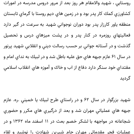
روستايي ، شهيد والامقام هر روز بعد از مرور دروس مدرسه در امورات
كشاورزي كمك كار پدر بود و در زمين هاي ديم روستا با گرماي تابستان
منطقه ياور كارزار پدر بود دوران نوجواني شهيد به سرعت در گير دارد
فعاليتهاي روزمره در كنار پدر و در پشت ميزهاي درس و تحصيل
گذشت و در آستانه جواني بر حسب رسالت ديني و انقلابي شهيد پرنور
در سال 61 عازم جبهه هاي حق عليه باطل شد و در لبيك به نداي امام و
مقتداي خود سنگر دارد دفاع از اب و خاك و آموزه هاي انقلاب اسلامي
گرديد
شهيد بزرگوار در سال 62 و در راستاي طرح لبيك يا خميني .ره. عازم
جبهه هاي عملياتي مهران شد و بعد از درگيري هاي مكرر و حضوري
شجاعانه در مواجهه با لشكر خصم بعث در 11 اسفند ماه 1362 و در
عمليات فجر مقدماتي مهران جام شيرين شهادت را نوشيد و لقاء