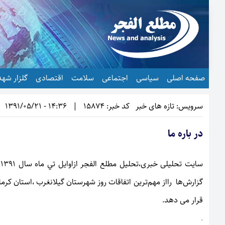
صفحه اصلی
سیاسی
اجتماعی
سلامت
اقتصادی
گلزار شهد
سرویس: تازه های خبر
کد خبر: 15874
|
14:36 - 1391/05/21
در باره ما
س
گزارش‌ها رااز مهم‌ترین اتفاقات روز شهرستان گيلانغرب ،استان كرما
قرار می دهد.
.