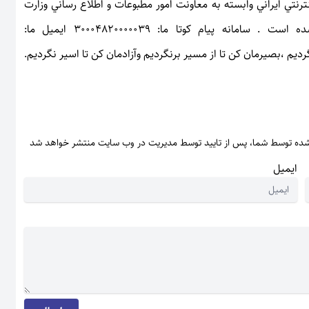
نتي ايراني وابسته به معاونت امور مطبوعات و اطلاع رساني وزارت
فرهنگ و ارشاداسلامي دولت جمهوري اسلامي ايران ثبت شده است . سامانه پیام کوتا ما: 30004820000039 ایمیل ما:
ن باش، تا بصیرگردیم ،بصیرمان کن تا از مسیر برنگردیم وآزادمان کن تا اسیر نگردیم.
شده توسط شما، پس از تایید توسط مدیریت در وب سایت منتشر خواهد شد
ایمیل