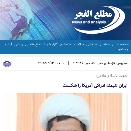
صفحه اصلی
سیاسی
اجتماعی
سلامت
اقتصادی
گلزار شهدا
دفاع مقدس
ورزشی
آرشیو
جستجو
سرویس: تازه های خبر
کد خبر: 113947
|
07:10 - 1405/04/13
حجت‌الاسلام غلامی:
ایران هیمنه ادراکی آمریکا را شکست