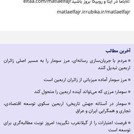
☑️باما در ایتا و روبیکا بروز باشید
eitaa.com/matlaelfajr
matlaelfajr.ir
rubika.ir/matlaelfajr
آخرین مطالب
مردم با جریان‌سازی رسانه‌ای، مرز سومار را به مسیر اصلی زائران
■
اربعین تبدیل کنند
مرز سومار آماده میزبانی از زائران اربعین است
■
سومار؛ مرزی که می‌تواند آینده اربعین را متحول کند
■
سومار در آستانه جهش تاریخی؛ اربعین سکوی توسعه اقتصادی،
■
تجاری و همگرایی ایران و عراق
فرصت اعتبارات را از گیلانغرب نگیرید؛ امروز نوبت مطالبه‌گری برای
■
توسعه است