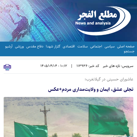
صفحه اصلی
سیاسی
اجتماعی
سلامت
اقتصادی
گلزار شهدا
دفاع مقدس
ورزشی
آرشیو
جستجو
سرویس: تازه های خبر
کد خبر: 113936
|
10:12 - 1405/04/04
عاشورای حسینی در گیلانغرب؛
تجلی عشق، ایمان و ولایت‌مداری مردم+عکس