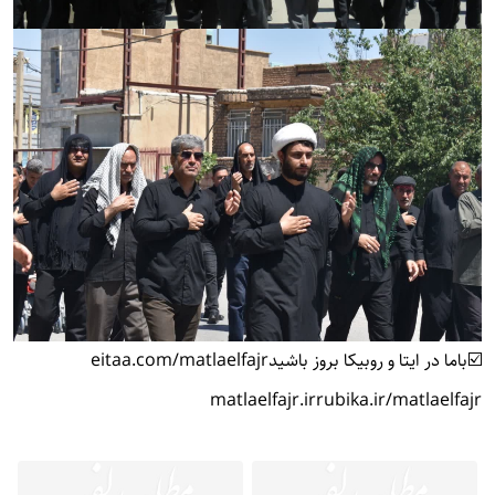
☑️باما در ایتا و روبیکا بروز باشید
eitaa.com/matlaelfajr
matlaelfajr.ir
rubika.ir/matlaelfajr