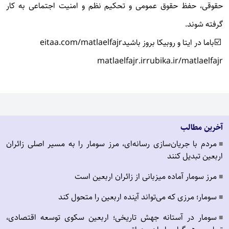
حقوقی، حفظ حقوق عمومی و تحکیم نظم و امنیت اجتماعی به کار
گرفته شوند.
☑️باما در ایتا و روبیکا بروز باشید
eitaa.com/matlaelfajr
matlaelfajr.ir
rubika.ir/matlaelfajr
آخرین مطالب
مردم با جریان‌سازی رسانه‌ای، مرز سومار را به مسیر اصلی زائران
■
اربعین تبدیل کنند
مرز سومار آماده میزبانی از زائران اربعین است
■
سومار؛ مرزی که می‌تواند آینده اربعین را متحول کند
■
سومار در آستانه جهش تاریخی؛ اربعین سکوی توسعه اقتصادی،
■