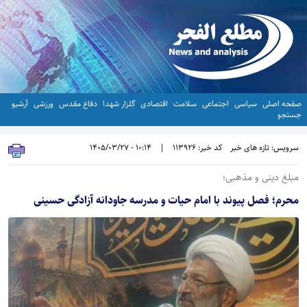
صفحه اصلی
سیاسی
اجتماعی
سلامت
اقتصادی
گلزار شهدا
دفاع مقدس
ورزشی
آرشیو
جستجو
سرویس: تازه های خبر
کد خبر: 113926
|
10:14 - 1405/03/27
مبلغ دینی و مذهبی؛
محرم؛ فصل پیوند با امام حیات و مدرسه جاودانه آزادگی حسینی