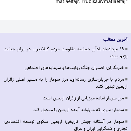
matlaelfajr.ir
rubika.ir/matlaelfajr
آخرین مطالب
19 مردادماه،یادآور حماسه مقاومت مردم گیلانغرب در برابر جنایت
■
رژیم بعث
خبرنگاران؛ افسران جنگ روایت‌ها و سرمایه‌های اجتماعی
■
مردم با جریان‌سازی رسانه‌ای، مرز سومار را به مسیر اصلی زائران
■
اربعین تبدیل کنند
مرز سومار آماده میزبانی از زائران اربعین است
■
سومار؛ مرزی که می‌تواند آینده اربعین را متحول کند
■
سومار در آستانه جهش تاریخی؛ اربعین سکوی توسعه اقتصادی،
■
تجاری و همگرایی ایران و عراق