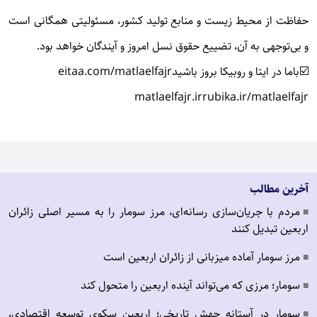
حفاظت از محیط زیست و منابع تولید کشور، مسئولیتی همگانی است
و بی‌توجهی به آن، تضییع حقوق نسل امروز و آیندگان خواهد بود.
☑️باما در ایتا و روبیکا بروز باشید
eitaa.com/matlaelfajr
matlaelfajr.ir
rubika.ir/matlaelfajr
آخرین مطالب
مردم با جریان‌سازی رسانه‌ای، مرز سومار را به مسیر اصلی زائران
■
اربعین تبدیل کنند
مرز سومار آماده میزبانی از زائران اربعین است
■
سومار؛ مرزی که می‌تواند آینده اربعین را متحول کند
■
سومار در آستانه جهش تاریخی؛ اربعین سکوی توسعه اقتصادی،
■