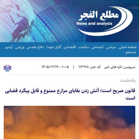
صفحه اصلی
سیاسی
اجتماعی
سلامت
اقتصادی
گلزار شهدا
دفاع مقدس
ورزشی
آرشیو
جستجو
سرویس: تازه های خبر
کد خبر: 113918
|
10:05 - 1405/03/19
یاددشت؛
قانون صریح است؛ آتش زدن بقایای مزارع ممنوع و قابل پیگرد قضایی
است