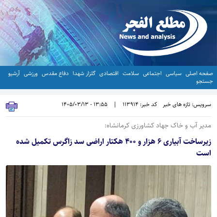
صفحه اصلی
سیاسی
اجتماعی
سلامت
اقتصادی
گلزار شهدا
دفاع مقدس
ورزشی
آرشیو
جستجو
سرویس: تازه های خبر
کد خبر: 113914
|
13:55 - 1405/03/13
مدیر آب و خاک جهاد کشاورزی کرمانشاه:
زیرساخت آبیاری ۶ هزار و ۴۰۰ هکتار اراضی سد زاگرس تکمیل شده
است