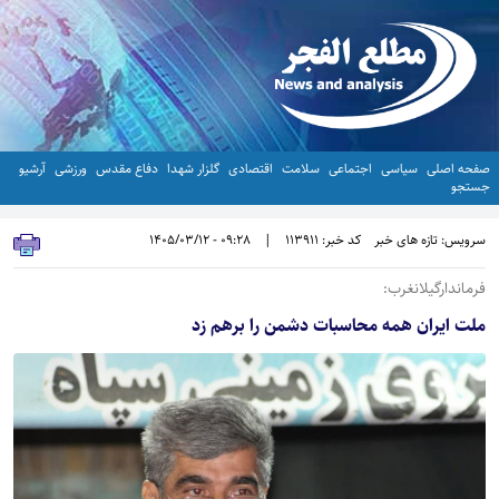
صفحه اصلی
سیاسی
اجتماعی
سلامت
اقتصادی
گلزار شهدا
دفاع مقدس
ورزشی
آرشیو
جستجو
سرویس: تازه های خبر
کد خبر: 113911
|
09:28 - 1405/03/12
فرماندارگیلانغرب:
ملت ایران همه محاسبات دشمن را برهم زد