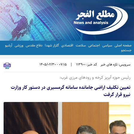
صفحه اصلی
سیاسی
اجتماعی
سلامت
اقتصادی
گلزار شهدا
دفاع مقدس
ورزشی
آرشیو
جستجو
سرویس: تازه های خبر
کد خبر: 113900
|
07:15 - 1405/02/30
رئیس حوزه آبریز کرخه و رودهای مرزی غرب:
تعیین تکلیف اراضی جامانده سامانه گرمسیری در دستور کار وزارت
نیرو قرار گرفت