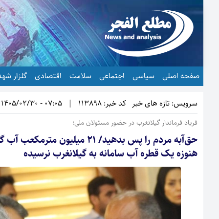
صفحه اصلی
سیاسی
اجتماعی
سلامت
اقتصادی
گلزار شهد
سرویس: تازه های خبر
کد خبر: 113898
|
07:05 - 1405/02/30
فریاد فرماندار گیلانغرب در حضور مسئولان ملی؛
حق‌آبه مردم را پس بدهید/ ۲۱ 
هنوزه یک قطره آب سامانه به گیلانغرب نرسیده