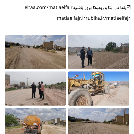
☑️باما در ایتا و روبیکا بروز باشید
eitaa.com/matlaelfajr
matlaelfajr.ir
rubika.ir/matlaelfajr