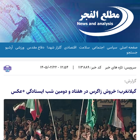
صفحه اصلی
سیاسی
اجتماعی
سلامت
اقتصادی
گلزار شهدا
دفاع مقدس
ورزشی
آرشیو
جستجو
سرویس: تازه های خبر
کد خبر: 113889
|
12:54 - 1405/02/22
گزارش؛
گیلانغرب؛ خروش زاگرس در هفتاد و دومین شب ایستادگی +عکس