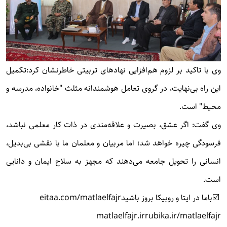
وی با تاکید بر لزوم هم‌افزایی نهادهای تربیتی خاطرنشان کرد:تکمیل
این راه بی‌نهایت، در گروی تعامل هوشمندانه مثلث "خانواده، مدرسه و
محیط" است.
وی گفت: اگر عشق، بصیرت و علاقه‌مندی در ذات کار معلمی نباشد،
فرسودگی چیره خواهد شد؛ اما مربیان و معلمان ما با نقشی بی‌بدیل،
انسانی را تحویل جامعه می‌دهند که مجهز به سلاح ایمان و دانایی
است.
☑️باما در ایتا و روبیکا بروز باشید
eitaa.com/matlaelfajr
matlaelfajr.ir
rubika.ir/matlaelfajr