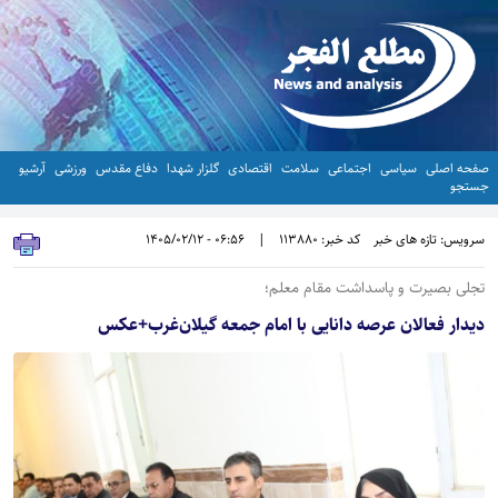
صفحه اصلی
سیاسی
اجتماعی
سلامت
اقتصادی
گلزار شهدا
دفاع مقدس
ورزشی
آرشیو
جستجو
سرویس: تازه های خبر
کد خبر: 113880
|
06:56 - 1405/02/12
تجلی بصیرت و پاسداشت مقام معلم؛
دیدار فعالان عرصه دانایی با امام جمعه گیلان‌غرب+عکس