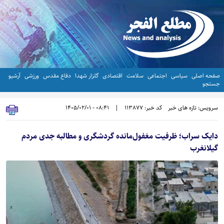
صفحه اصلی
سیاسی
اجتماعی
سلامت
اقتصادی
گلزار شهدا
دفاع مقدس
ورزشی
آرشیو
جستجو
سرویس: تازه های خبر
کد خبر: 113877
|
08:41 - 1405/02/01
دایک سراب؛ ظرفیت مغفول‌مانده گردشگری و مطالبه جدی مردم
گیلانغرب