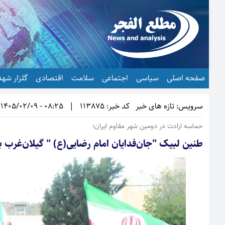
صفحه اصلی
سیاسی
اجتماعی
سلامت
اقتصادی
گلزار شهد
سرویس: تازه های خبر
کد خبر: 113875
|
08:25 - 1405/02/09
حماسه ارادت در دومین شهر مقاوم ایران؛
طنین لبیک "جان‌فدایان امام رضایی(ع) " گیلان‌غرب