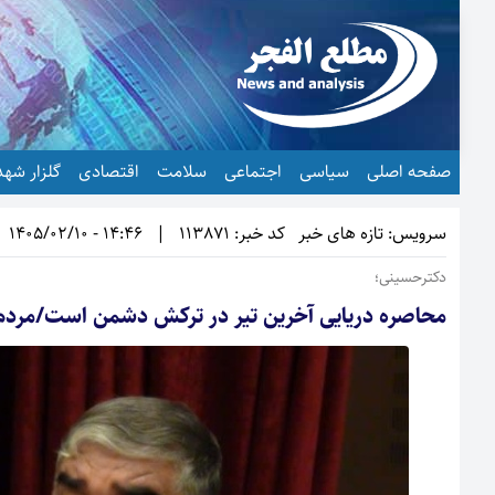
صفحه اصلی
سیاسی
اجتماعی
سلامت
اقتصادی
گلزار شهد
سرویس: تازه های خبر
کد خبر: 113871
|
14:46 - 1405/02/10
دکترحسینی؛
محاصره دریایی آخرین تیر در ترکش دشمن است/مردم