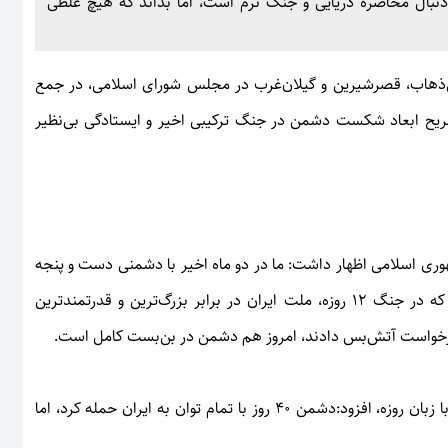
نبال محاصره دریایی و جنگ نرم است، اما بداند که هیچ غلطی
ل‌ذهاب، قصرشیرین و گیلان‌غرب در مجلس شورای اسلامی، در جمع
ریح ابعاد شکست دشمن در جنگ ترکیبی اخیر و ایستادگی بی‌نظیر
کبار با نظام مقدس جمهوری اسلامی اظهار داشت: ما در دو ماه اخیر با دشمنی دست و پنجه
نرم کردیم که تا دندان مسلح بود؛ اما تاریخ تکرار شد؛ همان‌طور که در جنگ ۱۲ روزه، ملت ایران در برابر بزرگ‌ترین و قدرتمندترین
نی درخواست آتش‌بس دادند، امروز هم دشمن در بن‌بست کامل است.
وی با اشاره به ایثارگری‌ها در "جنگ رمضان" و شهادت فرماندهان با زبان روزه، افزود:دشمن ۴۰ روز با تمام توان به ایران حمله کرد، اما